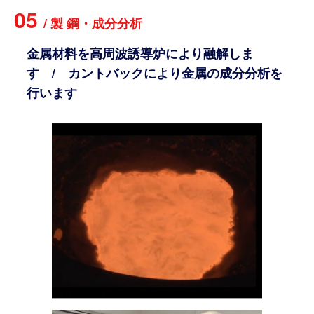
05
/
製
鋼
・
成
分
分
析
金属材料を高周波誘導炉により融解しま
す / カントバックにより金属の成分分析を
行います