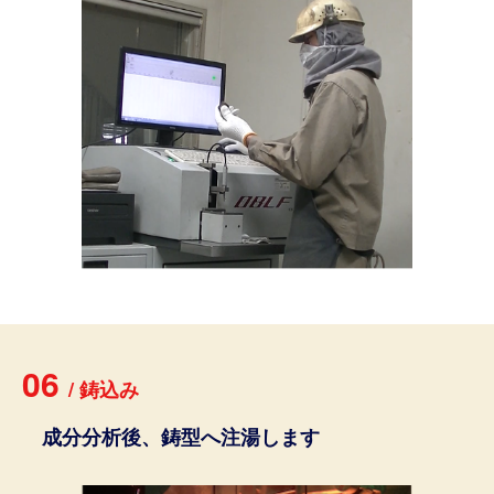
06
/
鋳
込
み
成分分析後、鋳型へ注湯します