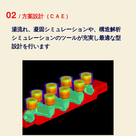
02
/
方
案
設
計
（
Ｃ
Ａ
Ｅ
）
湯流れ、凝固シミュレーションや、構造解析
シミュレーションのツールが充実し最適な型
設計を行います