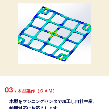
03
/
木
型
製
作
（
Ｃ
Ａ
Ｍ
）
木型をマシニングセンタで加工し自社生産、
納期対応にお応えします