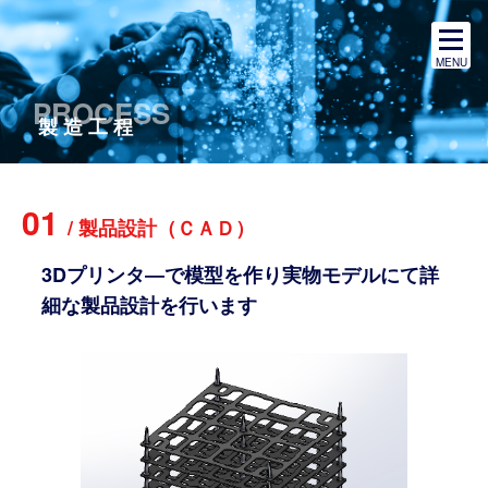
MENU
製
造
工
程
01
/
製
品
設
計
（
Ｃ
Ａ
Ｄ
）
3Dプリンタ―で模型を作り実物モデルにて詳
細な製品設計を行います