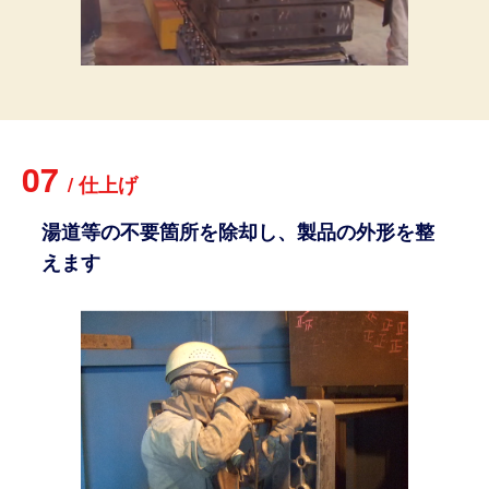
07
/
仕
上
げ
湯道等の不要箇所を除却し、製品の外形を整
えます